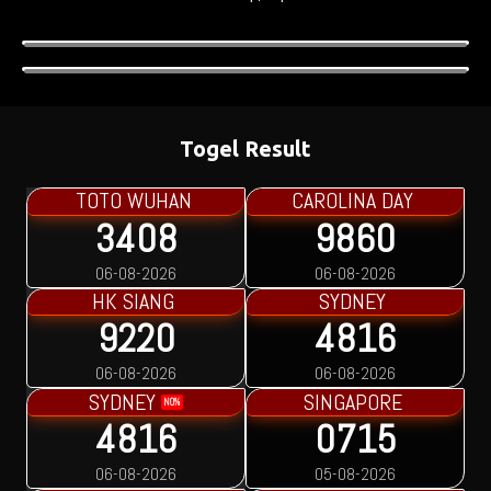
Togel Result
TOTO WUHAN
CAROLINA DAY
3408
9860
06-08-2026
06-08-2026
HK SIANG
SYDNEY
9220
4816
06-08-2026
06-08-2026
SYDNEY
SINGAPORE
NO%
4816
0715
06-08-2026
05-08-2026